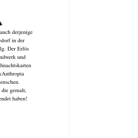
🎄
 auch derjenige 
orf in der 
lg. Der Erlös 
ndwerk und 
hnachtskarten 
kAnthropia 
Menschen.
 die gemalt, 
endet haben!