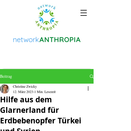
network
ANTHROPIA
Beitrag
Christine Zwicky
12. März 2023
1 Min. Lesezeit
Hilfe aus dem
Glarnerland für
Erdbebenopfer Türkei