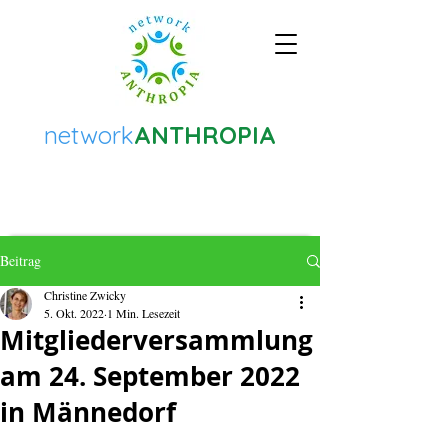
network
ANTHROPIA
Beitrag
Christine Zwicky
5. Okt. 2022
1 Min. Lesezeit
Mitgliederversammlung
am 24. September 2022
in Männedorf