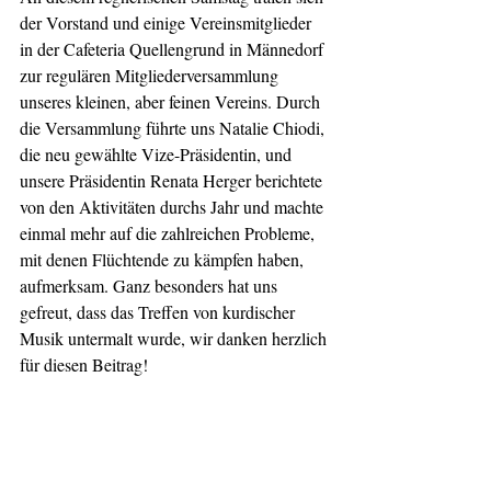
der Vorstand und einige Vereinsmitglieder 
in der Cafeteria Quellengrund in Männedorf 
zur regulären Mitgliederversammlung 
unseres kleinen, aber feinen Vereins. Durch 
die Versammlung führte uns Natalie Chiodi, 
die neu gewählte Vize-Präsidentin, und 
unsere Präsidentin Renata Herger berichtete 
von den Aktivitäten durchs Jahr und machte 
einmal mehr auf die zahlreichen Probleme, 
mit denen Flüchtende zu kämpfen haben, 
aufmerksam. Ganz besonders hat uns 
gefreut, dass das Treffen von kurdischer 
Musik untermalt wurde, wir danken herzlich 
für diesen Beitrag! 
Neu gewählt in den Vorstand wurden Ute 
Wolfangel und Gülistan Içer. 
Auch Mitglieder von BAAS Schweiz und 
EcoSolidar sowie ehemalige Flüchtlinge, die 