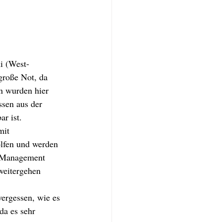
i (West-
große Not, da 
n wurden hier 
ssen aus der 
r ist. 
mit 
lfen und werden 
-Management 
weitergehen 
ergessen, wie es 
a es sehr 