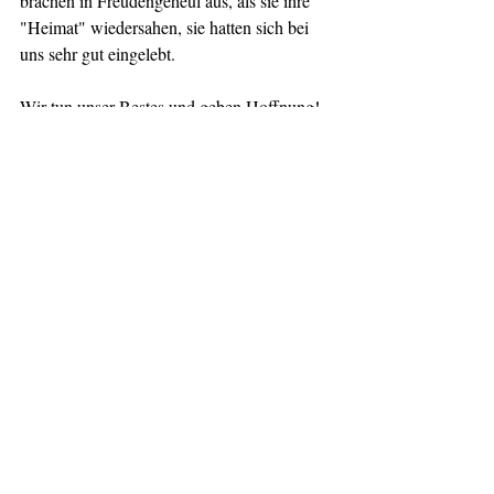
brachen in Freudengeheul aus, als sie ihre 
"Heimat" wiedersahen, sie hatten sich bei 
uns sehr gut eingelebt. 
Wir tun unser Bestes und geben Hoffnung!
Aktuelle Beiträge
Alle ansehen