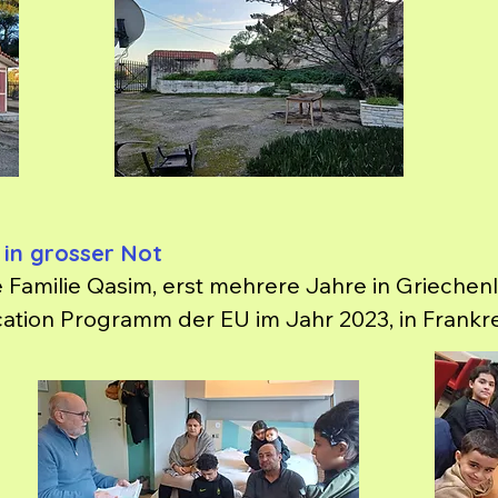
 in grosser Not
e Familie Qasim, erst mehrere Jahre in Griechenl
ion Programm der EU im Jahr 2023, in Frankreich
 Stabilität in Frankreich wurde mit der Ablehnun
de die Familie ohne Anschlusslösung von der Pol
 reagiert und die Familie kurzfristig für vier Nä
tikel in der lokalen Zeitung (siehe Artikel auf 
gemeldet und wurden aktiv. Eine Sammlung hat 