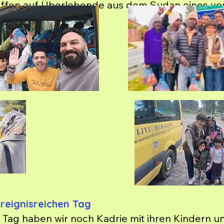
reffen auf Überlebende aus dem Sudan eines vo
es. Und wir versorgen nach wie vor Familien, die
amp ausharren. Wir organisieren wie immer sch
eit ist gross!
reignisreichen Tag
 Tag haben wir noch Kadrie mit ihren Kindern u