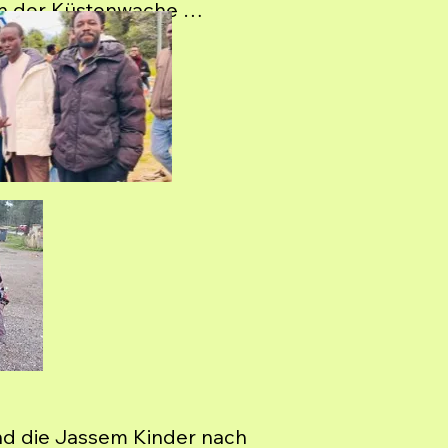
n der Küstenwache 
 wir schon lange 
nell und 
nd die Jassem Kinder nach 