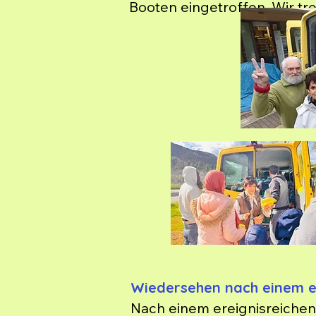
Booten eingetroffen. Wir t
willentlich gekenterten Boot
kennen und immer noch im C
unbürokratisch. Die Dankbark
Wiedersehen nach einem e
Nach einem ereignisreichen