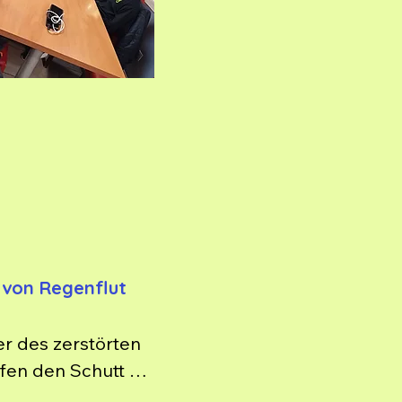
nziehen. Wir bleiben dran 
 von Regenflut
r des zerstörten 
fen den Schutt 
ndra von der 