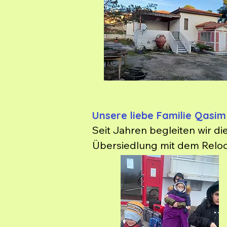
Unsere liebe Familie Qasim
Seit Jahren begleiten wir di
Übersiedlung mit dem Relocat
erlebt und ihre Hoffnung auf
erschüttert. Ende Januar wur
gestellt. Wir haben umgehend
untergebracht. Dank einem Ar
haben sich viele Menschen 