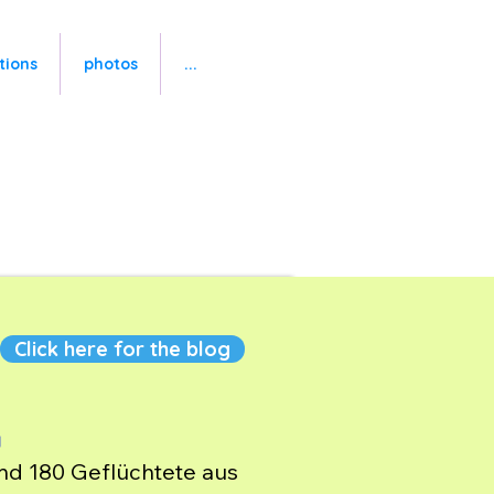
tions
photos
...
Click here for the blog
a
nd 180 Geflüchtete aus 