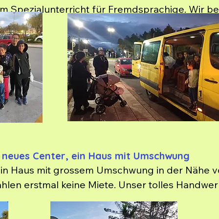
 Spezialunterricht für Fremdsprachige. Wir begle
 rumgeschoben und erhalten nun Unterstützung
r Center, endlich können sie ankommen!
n neues Center, ein Haus mit Umschwung
ein Haus mit grossem Umschwung in der Nähe von
len erstmal keine Miete. Unser tolles Handwerk
g ist unterschrieben !