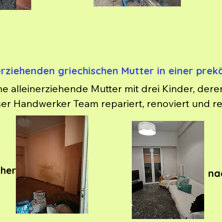
erziehenden griechischen Mutter in einer pre
ine alleinerziehende Mutter mit drei Kinder, de
ser Handwerker Team repariert, renoviert und re
inische Hilfe.
rher
na