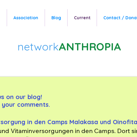
e
Association
Blog
Current
Contact / Dona
network
ANTHROPIA
ws on our blog!
o your comments.
rsorgung in den Camps Malakasa und Oinofit
- und Vitaminversorgungen in den Camps. Dort si