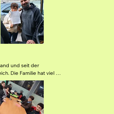
and und seit der 
. Die Familie hat viel 
g ihres Asylgesuchs jäh 
izei auf die Strasse 
chte in einem Hotel 
der Webseite unter "Medien") 
über 3000€ eingebracht 